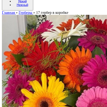
Яркий
Нежный
Главная
»
Герберы
»
17 гербер в коробке