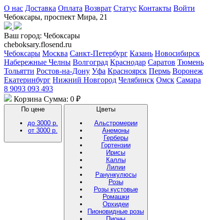
О нас
Доставка
Оплата
Возврат
Статус
Контакты
Войти
Чебоксары, проспект Мира, 21
Ваш город:
Чебоксары
cheboksary.flosend.ru
Чебоксары
Москва
Санкт-Петербург
Казань
Новосибирск
Набережные Челны
Волгоград
Краснодар
Саратов
Тюмень
Тольятти
Ростов-на-Дону
Уфа
Красноярск
Пермь
Воронеж
Екатеринбург
Нижний Новгород
Челябинск
Омск
Самара
8 9093 093 493
Корзина
Сумма: 0 ₽
По цене
Цветы
до 3000 р.
Альстромерии
от 3000 р.
Анемоны
Герберы
Гортензии
Ирисы
Каллы
Лилии
Ранункулюсы
Розы
Розы кустовые
Ромашки
Орхидеи
Пионовидные розы
Пионы