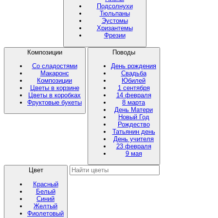
Подсолнухи
Тюльпаны
Эустомы
Хризантемы
Фрезии
Композиции
Поводы
Со сладостями
День рождения
Макаронс
Свадьба
Композиции
Юбилей
Цветы в корзине
1 сентября
Цветы в коробках
14 февраля
Фруктовые букеты
8 марта
День Матери
Новый Год
Рождество
Татьянин день
День учителя
23 февраля
9 мая
Цвет
Красный
Белый
Синий
Желтый
Фиолетовый