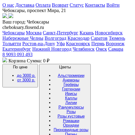
О нас
Доставка
Оплата
Возврат
Статус
Контакты
Войти
Чебоксары, проспект Мира, 21
Ваш город:
Чебоксары
cheboksary.flosend.ru
Чебоксары
Москва
Санкт-Петербург
Казань
Новосибирск
Набережные Челны
Волгоград
Краснодар
Саратов
Тюмень
Тольятти
Ростов-на-Дону
Уфа
Красноярск
Пермь
Воронеж
Екатеринбург
Нижний Новгород
Челябинск
Омск
Самара
8 9093 093 493
Корзина
Сумма: 0 ₽
По цене
Цветы
до 3000 р.
Альстромерии
от 3000 р.
Анемоны
Герберы
Гортензии
Ирисы
Каллы
Лилии
Ранункулюсы
Розы
Розы кустовые
Ромашки
Орхидеи
Пионовидные розы
Пионы