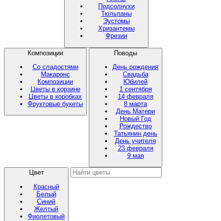
Подсолнухи
Тюльпаны
Эустомы
Хризантемы
Фрезии
Композиции
Поводы
Со сладостями
День рождения
Макаронс
Свадьба
Композиции
Юбилей
Цветы в корзине
1 сентября
Цветы в коробках
14 февраля
Фруктовые букеты
8 марта
День Матери
Новый Год
Рождество
Татьянин день
День учителя
23 февраля
9 мая
Цвет
Красный
Белый
Синий
Желтый
Фиолетовый