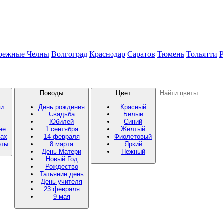
режные Челны
Волгоград
Краснодар
Саратов
Тюмень
Тольятти
Р
Поводы
Цвет
ми
День рождения
Красный
Свадьба
Белый
Юбилей
Синий
не
1 сентября
Желтый
ках
14 февраля
Фиолетовый
еты
8 марта
Яркий
День Матери
Нежный
Новый Год
Рождество
Татьянин день
День учителя
23 февраля
9 мая