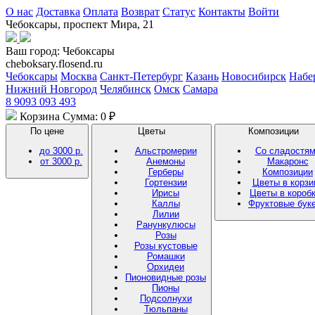
О нас
Доставка
Оплата
Возврат
Статус
Контакты
Войти
Чебоксары, проспект Мира, 21
Ваш город:
Чебоксары
cheboksary.flosend.ru
Чебоксары
Москва
Санкт-Петербург
Казань
Новосибирск
Набе
Нижний Новгород
Челябинск
Омск
Самара
8 9093 093 493
Корзина
Сумма: 0 ₽
По цене
Цветы
Композиции
до 3000 р.
Альстромерии
Со сладостя
от 3000 р.
Анемоны
Макаронс
Герберы
Композиции
Гортензии
Цветы в корзи
Ирисы
Цветы в короб
Каллы
Фруктовые бук
Лилии
Ранункулюсы
Розы
Розы кустовые
Ромашки
Орхидеи
Пионовидные розы
Пионы
Подсолнухи
Тюльпаны