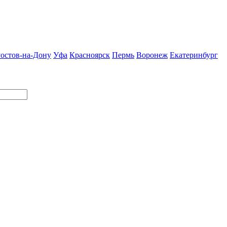
остов-на-Дону
Уфа
Красноярск
Пермь
Воронеж
Екатеринбург