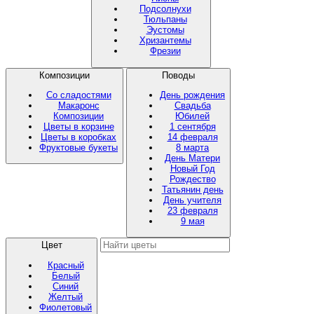
Подсолнухи
Тюльпаны
Эустомы
Хризантемы
Фрезии
Композиции
Поводы
Со сладостями
День рождения
Макаронс
Свадьба
Композиции
Юбилей
Цветы в корзине
1 сентября
Цветы в коробках
14 февраля
Фруктовые букеты
8 марта
День Матери
Новый Год
Рождество
Татьянин день
День учителя
23 февраля
9 мая
Цвет
Красный
Белый
Синий
Желтый
Фиолетовый