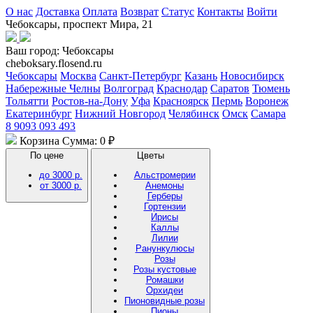
О нас
Доставка
Оплата
Возврат
Статус
Контакты
Войти
Чебоксары, проспект Мира, 21
Ваш город:
Чебоксары
cheboksary.flosend.ru
Чебоксары
Москва
Санкт-Петербург
Казань
Новосибирск
Набережные Челны
Волгоград
Краснодар
Саратов
Тюмень
Тольятти
Ростов-на-Дону
Уфа
Красноярск
Пермь
Воронеж
Екатеринбург
Нижний Новгород
Челябинск
Омск
Самара
8 9093 093 493
Корзина
Сумма: 0 ₽
По цене
Цветы
до 3000 р.
Альстромерии
от 3000 р.
Анемоны
Герберы
Гортензии
Ирисы
Каллы
Лилии
Ранункулюсы
Розы
Розы кустовые
Ромашки
Орхидеи
Пионовидные розы
Пионы