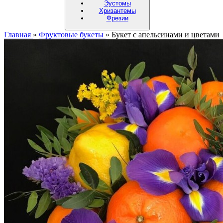
Эустомы
Хризантемы
Фрезии
Главная
»
Фруктовые букеты
»
Букет с апельсинами и цветами