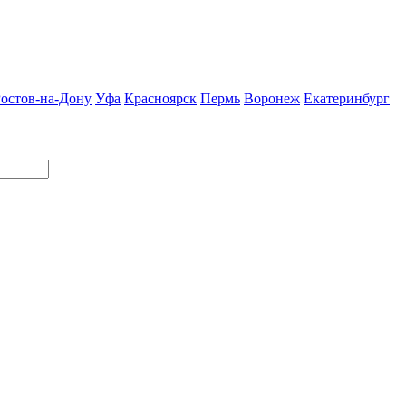
остов-на-Дону
Уфа
Красноярск
Пермь
Воронеж
Екатеринбург