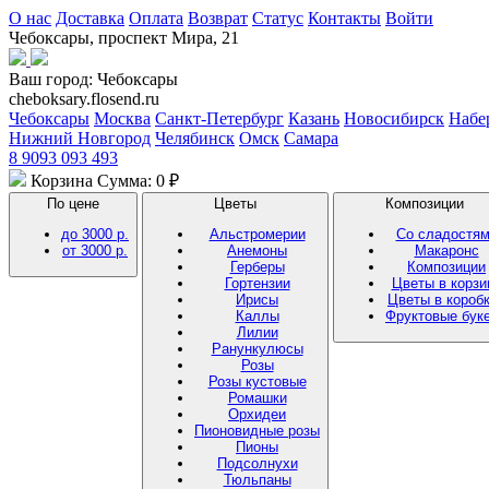
О нас
Доставка
Оплата
Возврат
Статус
Контакты
Войти
Чебоксары, проспект Мира, 21
Ваш город:
Чебоксары
cheboksary.flosend.ru
Чебоксары
Москва
Санкт-Петербург
Казань
Новосибирск
Набе
Нижний Новгород
Челябинск
Омск
Самара
8 9093 093 493
Корзина
Сумма: 0 ₽
По цене
Цветы
Композиции
до 3000 р.
Альстромерии
Со сладостя
от 3000 р.
Анемоны
Макаронс
Герберы
Композиции
Гортензии
Цветы в корзи
Ирисы
Цветы в короб
Каллы
Фруктовые бук
Лилии
Ранункулюсы
Розы
Розы кустовые
Ромашки
Орхидеи
Пионовидные розы
Пионы
Подсолнухи
Тюльпаны