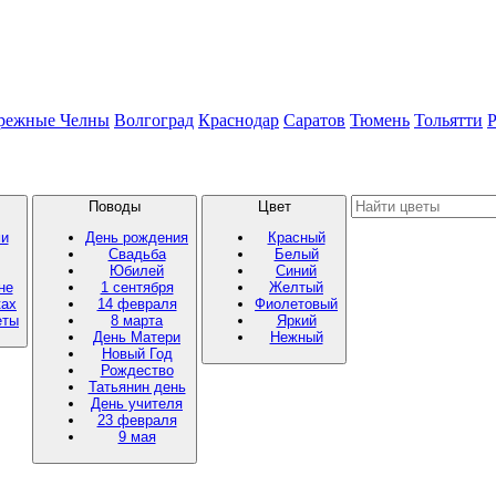
режные Челны
Волгоград
Краснодар
Саратов
Тюмень
Тольятти
Р
Поводы
Цвет
ми
День рождения
Красный
Свадьба
Белый
Юбилей
Синий
не
1 сентября
Желтый
ках
14 февраля
Фиолетовый
еты
8 марта
Яркий
День Матери
Нежный
Новый Год
Рождество
Татьянин день
День учителя
23 февраля
9 мая