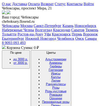
О нас
Доставка
Оплата
Возврат
Статус
Контакты
Войти
Чебоксары, проспект Мира, 21
Ваш город:
Чебоксары
cheboksary.flosend.ru
Чебоксары
Москва
Санкт-Петербург
Казань
Новосибирск
Набережные Челны
Волгоград
Краснодар
Саратов
Тюмень
Тольятти
Ростов-на-Дону
Уфа
Красноярск
Пермь
Воронеж
Екатеринбург
Нижний Новгород
Челябинск
Омск
Самара
8 9093 093 493
Корзина
Сумма: 0 ₽
По цене
Цветы
до 3000 р.
Альстромерии
от 3000 р.
Анемоны
Герберы
Гортензии
Ирисы
Каллы
Лилии
Ранункулюсы
Розы
Розы кустовые
Ромашки
Орхидеи
Пионовидные розы
Пионы