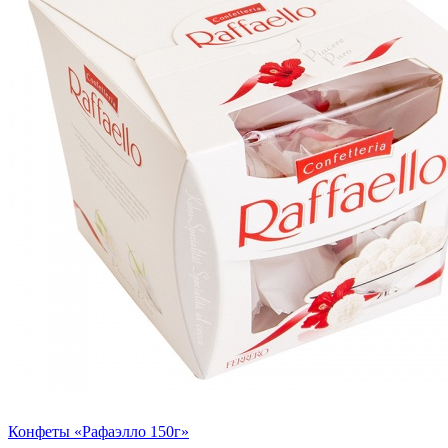
Конфеты «Рафаэлло 150г»