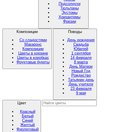
Подсолнухи
Тюльпаны
Эустомы
Хризантемы
Фрезии
Композиции
Поводы
Со сладостями
День рождения
Макаронс
Свадьба
Композиции
Юбилей
Цветы в корзине
1 сентября
Цветы в коробках
14 февраля
Фруктовые букеты
8 марта
День Матери
Новый Год
Рождество
Татьянин день
День учителя
23 февраля
9 мая
Цвет
Красный
Белый
Синий
Желтый
Фиолетовый