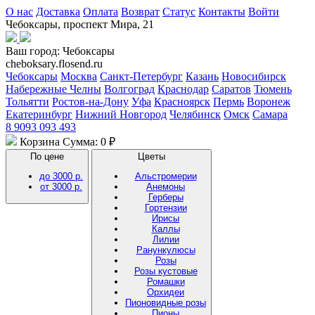
О нас
Доставка
Оплата
Возврат
Статус
Контакты
Войти
Чебоксары, проспект Мира, 21
Ваш город:
Чебоксары
cheboksary.flosend.ru
Чебоксары
Москва
Санкт-Петербург
Казань
Новосибирск
Набережные Челны
Волгоград
Краснодар
Саратов
Тюмень
Тольятти
Ростов-на-Дону
Уфа
Красноярск
Пермь
Воронеж
Екатеринбург
Нижний Новгород
Челябинск
Омск
Самара
8 9093 093 493
Корзина
Сумма: 0 ₽
По цене
Цветы
до 3000 р.
Альстромерии
от 3000 р.
Анемоны
Герберы
Гортензии
Ирисы
Каллы
Лилии
Ранункулюсы
Розы
Розы кустовые
Ромашки
Орхидеи
Пионовидные розы
Пионы