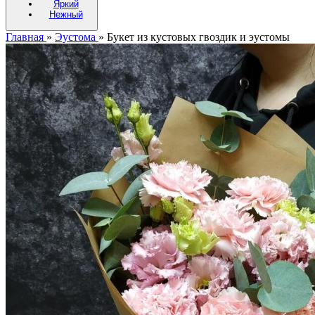
Яркий
Нежный
Главная
»
Эустома
»
Букет из кустовых гвоздик и эустомы