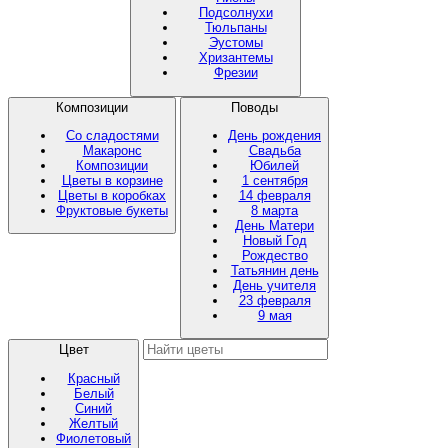
Подсолнухи
Тюльпаны
Эустомы
Хризантемы
Фрезии
Композиции
Поводы
Со сладостями
День рождения
Макаронс
Свадьба
Композиции
Юбилей
Цветы в корзине
1 сентября
Цветы в коробках
14 февраля
Фруктовые букеты
8 марта
День Матери
Новый Год
Рождество
Татьянин день
День учителя
23 февраля
9 мая
Цвет
Красный
Белый
Синий
Желтый
Фиолетовый