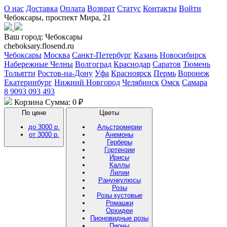
О нас
Доставка
Оплата
Возврат
Статус
Контакты
Войти
Чебоксары, проспект Мира, 21
Ваш город:
Чебоксары
cheboksary.flosend.ru
Чебоксары
Москва
Санкт-Петербург
Казань
Новосибирск
Набережные Челны
Волгоград
Краснодар
Саратов
Тюмень
Тольятти
Ростов-на-Дону
Уфа
Красноярск
Пермь
Воронеж
Екатеринбург
Нижний Новгород
Челябинск
Омск
Самара
8 9093 093 493
Корзина
Сумма: 0 ₽
По цене
Цветы
до 3000 р.
Альстромерии
от 3000 р.
Анемоны
Герберы
Гортензии
Ирисы
Каллы
Лилии
Ранункулюсы
Розы
Розы кустовые
Ромашки
Орхидеи
Пионовидные розы
Пионы