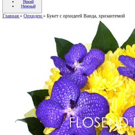
Яркий
Нежный
Главная
»
Орхидеи
»
Букет с орхидеей Ванда, хризантемой