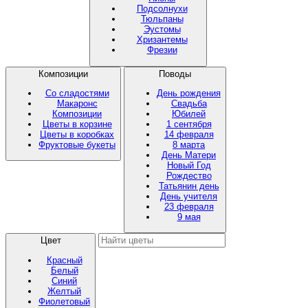
Подсолнухи
Тюльпаны
Эустомы
Хризантемы
Фрезии
Композиции
Поводы
Со сладостями
День рождения
Макаронс
Свадьба
Композиции
Юбилей
Цветы в корзине
1 сентября
Цветы в коробках
14 февраля
Фруктовые букеты
8 марта
День Матери
Новый Год
Рождество
Татьянин день
День учителя
23 февраля
9 мая
Цвет
Красный
Белый
Синий
Желтый
Фиолетовый