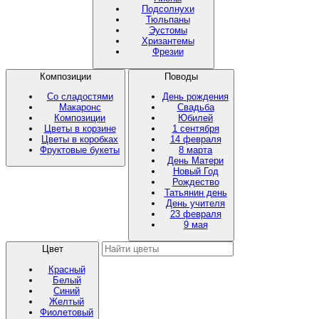
Подсолнухи
Тюльпаны
Эустомы
Хризантемы
Фрезии
Композиции
Поводы
Со сладостями
День рождения
Макаронс
Свадьба
Композиции
Юбилей
Цветы в корзине
1 сентября
Цветы в коробках
14 февраля
Фруктовые букеты
8 марта
День Матери
Новый Год
Рождество
Татьянин день
День учителя
23 февраля
9 мая
Цвет
Красный
Белый
Синий
Желтый
Фиолетовый