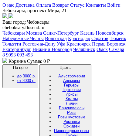
О нас
Доставка
Оплата
Возврат
Статус
Контакты
Войти
Чебоксары, проспект Мира, 21
Ваш город:
Чебоксары
cheboksary.flosend.ru
Чебоксары
Москва
Санкт-Петербург
Казань
Новосибирск
Набережные Челны
Волгоград
Краснодар
Саратов
Тюмень
Тольятти
Ростов-на-Дону
Уфа
Красноярск
Пермь
Воронеж
Екатеринбург
Нижний Новгород
Челябинск
Омск
Самара
8 9093 093 493
Корзина
Сумма: 0 ₽
По цене
Цветы
до 3000 р.
Альстромерии
от 3000 р.
Анемоны
Герберы
Гортензии
Ирисы
Каллы
Лилии
Ранункулюсы
Розы
Розы кустовые
Ромашки
Орхидеи
Пионовидные розы
Пионы