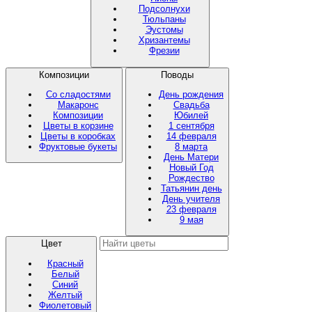
Подсолнухи
Тюльпаны
Эустомы
Хризантемы
Фрезии
Композиции
Поводы
Со сладостями
День рождения
Макаронс
Свадьба
Композиции
Юбилей
Цветы в корзине
1 сентября
Цветы в коробках
14 февраля
Фруктовые букеты
8 марта
День Матери
Новый Год
Рождество
Татьянин день
День учителя
23 февраля
9 мая
Цвет
Красный
Белый
Синий
Желтый
Фиолетовый