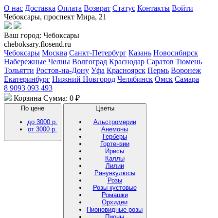
О нас
Доставка
Оплата
Возврат
Статус
Контакты
Войти
Чебоксары, проспект Мира, 21
Ваш город:
Чебоксары
cheboksary.flosend.ru
Чебоксары
Москва
Санкт-Петербург
Казань
Новосибирск
Набережные Челны
Волгоград
Краснодар
Саратов
Тюмень
Тольятти
Ростов-на-Дону
Уфа
Красноярск
Пермь
Воронеж
Екатеринбург
Нижний Новгород
Челябинск
Омск
Самара
8 9093 093 493
Корзина
Сумма: 0 ₽
По цене
Цветы
до 3000 р.
Альстромерии
от 3000 р.
Анемоны
Герберы
Гортензии
Ирисы
Каллы
Лилии
Ранункулюсы
Розы
Розы кустовые
Ромашки
Орхидеи
Пионовидные розы
Пионы