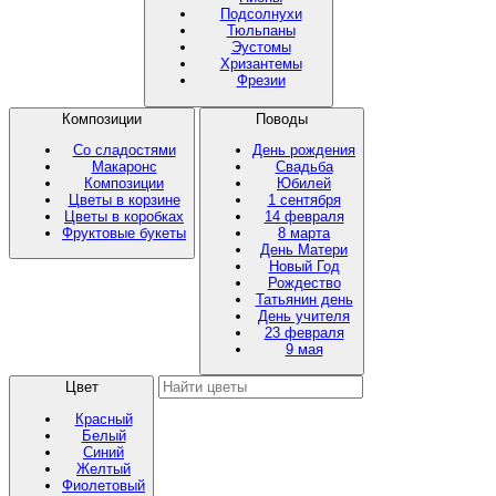
Подсолнухи
Тюльпаны
Эустомы
Хризантемы
Фрезии
Композиции
Поводы
Со сладостями
День рождения
Макаронс
Свадьба
Композиции
Юбилей
Цветы в корзине
1 сентября
Цветы в коробках
14 февраля
Фруктовые букеты
8 марта
День Матери
Новый Год
Рождество
Татьянин день
День учителя
23 февраля
9 мая
Цвет
Красный
Белый
Синий
Желтый
Фиолетовый