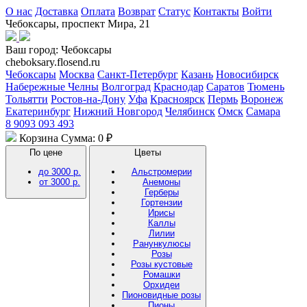
О нас
Доставка
Оплата
Возврат
Статус
Контакты
Войти
Чебоксары, проспект Мира, 21
Ваш город:
Чебоксары
cheboksary.flosend.ru
Чебоксары
Москва
Санкт-Петербург
Казань
Новосибирск
Набережные Челны
Волгоград
Краснодар
Саратов
Тюмень
Тольятти
Ростов-на-Дону
Уфа
Красноярск
Пермь
Воронеж
Екатеринбург
Нижний Новгород
Челябинск
Омск
Самара
8 9093 093 493
Корзина
Сумма: 0 ₽
По цене
Цветы
до 3000 р.
Альстромерии
от 3000 р.
Анемоны
Герберы
Гортензии
Ирисы
Каллы
Лилии
Ранункулюсы
Розы
Розы кустовые
Ромашки
Орхидеи
Пионовидные розы
Пионы